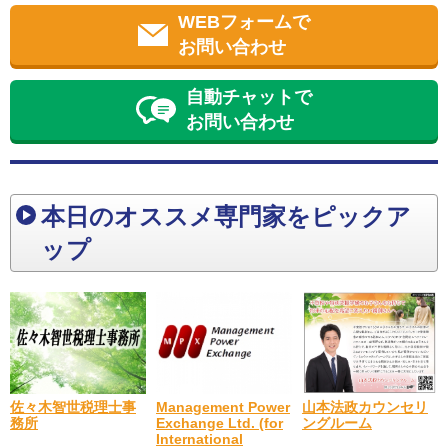
WEBフォームで
お問い合わせ
自動チャットで
お問い合わせ
本日のオススメ専門家をピックア
ップ
佐々木智世税理士事
山本法政カウンセリ
Management Power
務所
ングルーム
Exchange Ltd. (for
International