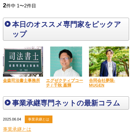
2
件中 1〜2件目
本日のオススメ専門家をピックア
ップ
金森司法書士事務所
合同会社夢限-
エグゼクティブコー
MUGEN
チ / 千秋 嘉輝
事業承継専門ネットの最新コラム
2025.06.04
事業承継とは
事業承継とは