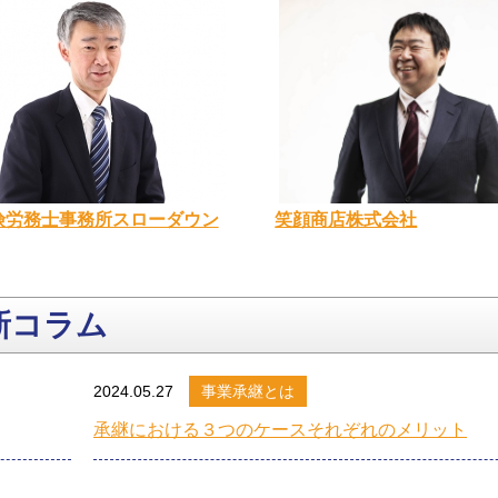
笑顔商店株式会社
険労務士事務所スローダウン
新コラム
2024.05.27
事業承継とは
承継における３つのケースそれぞれのメリット