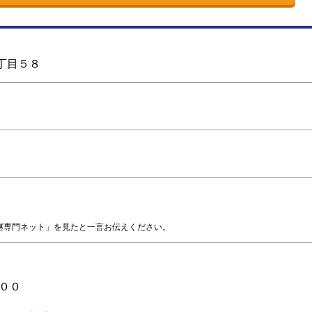
丁目５８
継専門ネット」を見たと一言お伝えください。
００