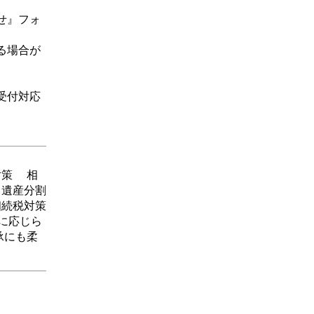
せ』フォ
る場合が
受付対応
対策 相
 遺産分割
相続税対策
に応じら
承にも柔