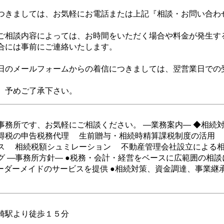
つきましては、お気軽にお電話または上記『相談・お問い合わ
ご相談内容によっては、お時間をいただく場合や料金が発生す
合には事前にご連絡いたします。
日のメールフォームからの着信につきましては、翌営業日での
、予めご了承下さい。
事務所です、お気軽にご相談ください。 ―業務案内― ◆相続
得税の申告税務代理 生前贈与・相続時精算課税制度の活用
ス 相続税額シュミレーション 不動産管理会社設立による
グ ―事務所方針― ●税務・会計・経営をベースに広範囲の相談
オーダーメイドのサービスを提供 ●相続対策、資金調達、事業継
崎駅より徒歩１５分