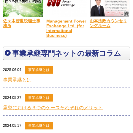
佐々木智世税理士事
山本法政カウンセリ
Management Power
務所
ングルーム
Exchange Ltd. (for
International
Business)
事業承継専門ネットの最新コラム
2025.06.04
事業承継とは
事業承継とは
2024.05.27
事業承継とは
承継における３つのケースそれぞれのメリット
2024.05.17
事業承継とは