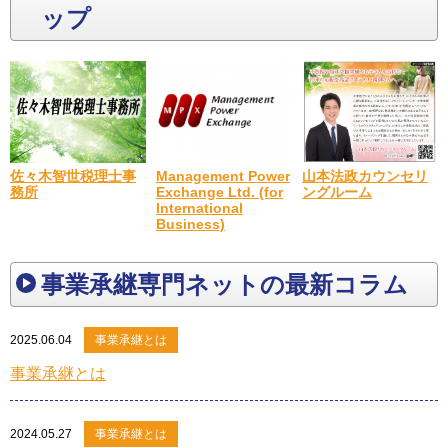
ップ
佐々木智世税理士事
山本法政カウンセリ
Management Power
務所
ングルーム
Exchange Ltd. (for
International
Business)
事業承継専門ネットの最新コラム
2025.06.04
事業承継とは
事業承継とは
2024.05.27
事業承継とは