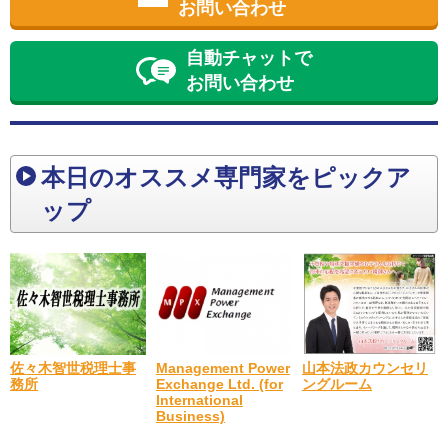
お問い合わせ
自動チャットで
お問い合わせ
本日のオススメ専門家をピックア
ップ
佐々木智世税理士事
山本法政カウンセリ
Management Power
務所
ングルーム
Exchange Ltd. (for
International
Business)