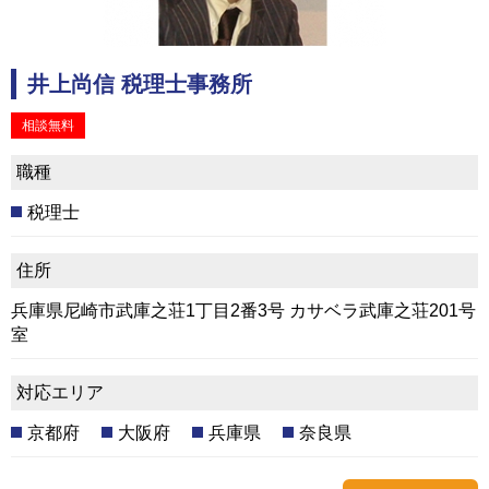
井上尚信 税理士事務所
相談無料
職種
税理士
住所
兵庫県尼崎市武庫之荘1丁目2番3号 カサベラ武庫之荘201号
室
対応エリア
京都府
大阪府
兵庫県
奈良県