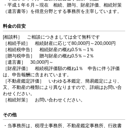
・平成１年６月～現在 相続、贈与、財産評価、相続対策
（遺言書等）を得意分野とする事務所を主宰しています。
料金の目安
[相談料］ ご相談につきましては全て無料です
［相続手続］ 相続財産に応じて80,000円～200,000円
［相続税申告］ 相続財産の概ね0.5％～1％
［贈与税申告］ 贈与財産の概ね0.5％～2％
［遺言書］ 30,000円～
［財産評価］ 相続税評価額の概ね1％ 申告に伴う評価
は、申告報酬に含まれています。
［不動産鑑定評価］ いわゆる本鑑定、簡易鑑定により、
又、不動産の種類により異なりますので、詳細はお問い合
わせください。
［相続対策］ お問い合わせください。
その他
・当事務所は、税理士事務所、不動産鑑定事務所、行政書