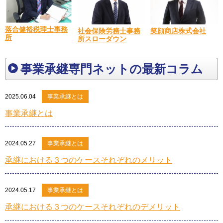
落合健裕税理士事務
笑顔商店株式会社
社会保険労務士事務
所
所スローダウン
事業承継専門ネットの最新コラム
2025.06.04
事業承継とは
事業承継とは
2024.05.27
事業承継とは
承継における３つのケースそれぞれのメリット
2024.05.17
事業承継とは
承継における３つのケースそれぞれのデメリット