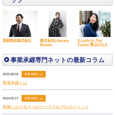
A Light In The
笑顔商店株式会社
株式会社Liberate
Forest 青山かなえ
Beauty
事業承継専門ネットの最新コラム
2025.06.04
事業承継とは
事業承継とは
2024.05.27
事業承継とは
承継における３つのケースそれぞれのメリット