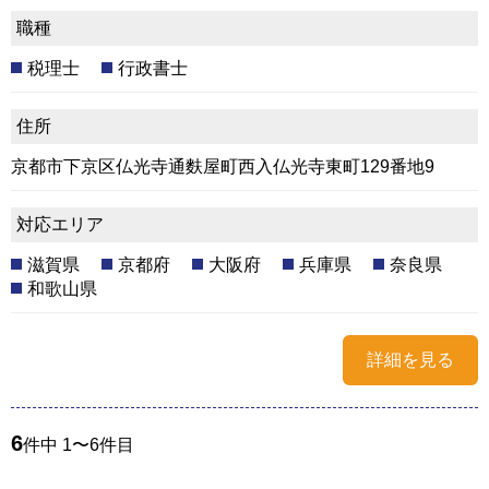
職種
税理士
行政書士
住所
京都市下京区仏光寺通麩屋町西入仏光寺東町129番地9
対応エリア
滋賀県
京都府
大阪府
兵庫県
奈良県
和歌山県
詳細を見る
6
件中 1〜6件目