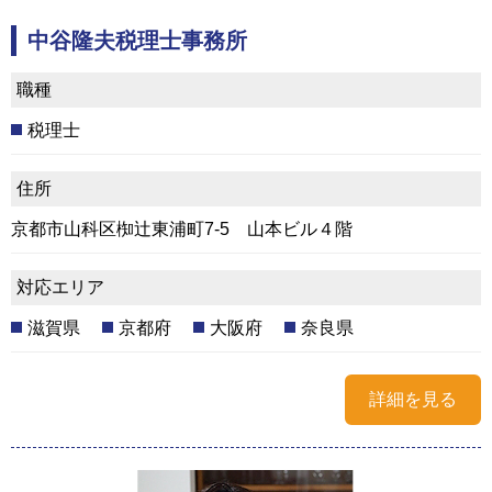
中谷隆夫税理士事務所
職種
税理士
住所
京都市山科区椥辻東浦町7-5 山本ビル４階
対応エリア
滋賀県
京都府
大阪府
奈良県
詳細を見る