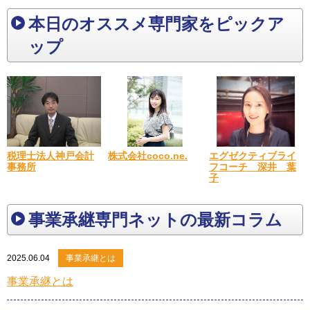
本日のオススメ専門家をピックア
ップ
税理士法人神戸会計
エグゼクティブライ
株式会社coco.ne.
事務所
フコーチ 深井 葉
子
事業承継専門ネットの最新コラム
2025.06.04
事業承継とは
事業承継とは