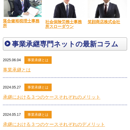
落合健裕税理士事務
笑顔商店株式会社
社会保険労務士事務
所
所スローダウン
事業承継専門ネットの最新コラム
2025.06.04
事業承継とは
事業承継とは
2024.05.27
事業承継とは
承継における３つのケースそれぞれのメリット
2024.05.17
事業承継とは
承継における３つのケースそれぞれのデメリット