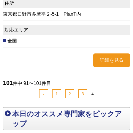
住所
東京都日野市多摩平２-5-1 PlanT内
対応エリア
全国
詳細を見る
101
件中 91〜101件目
‹
1
2
3
4
本日のオススメ専門家をピックア
ップ