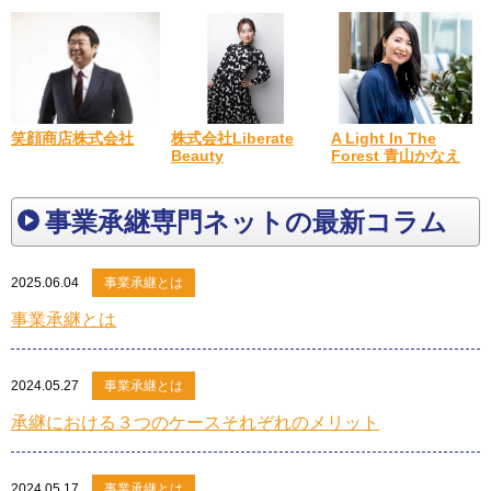
A Light In The
笑顔商店株式会社
株式会社Liberate
Forest 青山かなえ
Beauty
事業承継専門ネットの最新コラム
2025.06.04
事業承継とは
事業承継とは
2024.05.27
事業承継とは
承継における３つのケースそれぞれのメリット
2024.05.17
事業承継とは