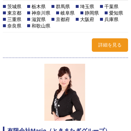
茨城県
栃木県
群馬県
埼玉県
千葉県
東京都
神奈川県
岐阜県
静岡県
愛知県
三重県
滋賀県
京都府
大阪府
兵庫県
奈良県
和歌山県
詳細を見る
有限会社Marie（ときまたぎグループ）