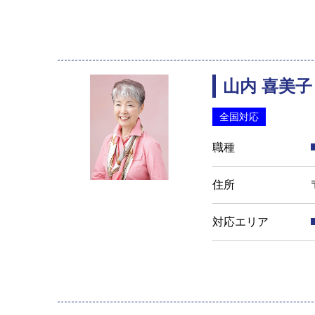
山内 喜美子
全国対応
職種
住所
対応エリア