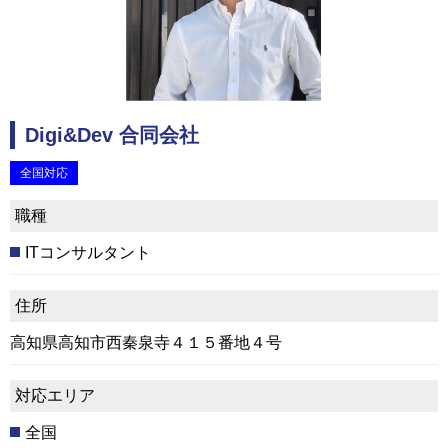
Digi&Dev 合同会社
全国対応
職種
ITコンサルタント
住所
高知県高知市西秦泉寺４１５番地４号
対応エリア
全国